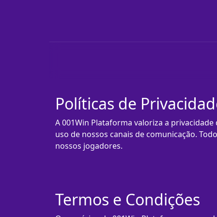
Políticas de Privacida
A 001Win Plataforma valoriza a privacidade
uso de nossos canais de comunicação. Todos
nossos jogadores.
Termos e Condições