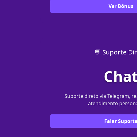
Ver Bônus
💬 Suporte Di
Cha
Suporte direto via Telegram, r
atendimento persona
Falar Suport