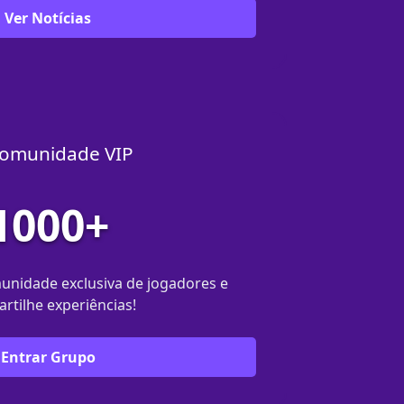
Ver Notícias
Comunidade VIP
1000+
unidade exclusiva de jogadores e
rtilhe experiências!
Entrar Grupo