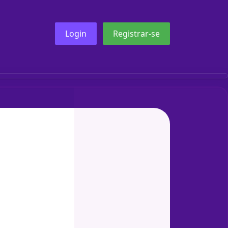
Login
Registrar-se