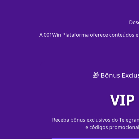
Des
A 001Win Plataforma oferece conteúdos e
🎁 Bônus Exclu
VIP
Receba bônus exclusivos do Telegra
e códigos promocionai