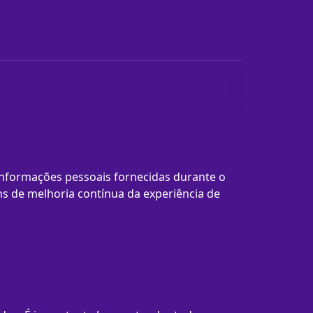
informações pessoais fornecidas durante o
ns de melhoria contínua da experiência de