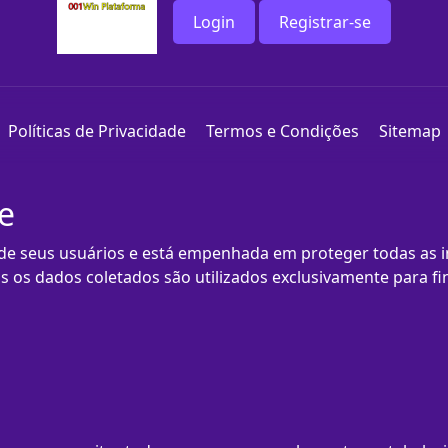
Login
Registrar-se
Políticas de Privacidade
Termos e Condições
Sitemap
de
 de seus usuários e está empenhada em proteger todas as 
 os dados coletados são utilizados exclusivamente para fi