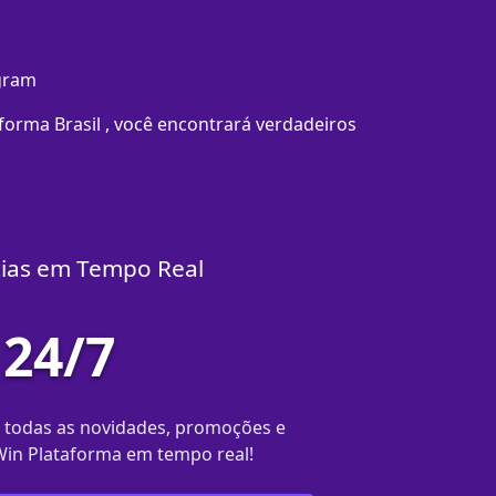
gram
rma Brasil , você encontrará verdadeiros
cias em Tempo Real
24/7
e todas as novidades, promoções e
in Plataforma em tempo real!