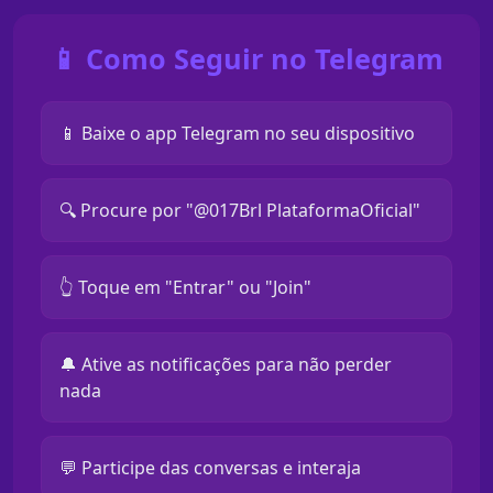
📱 Como Seguir no Telegram
📱 Baixe o app Telegram no seu dispositivo
🔍 Procure por "@017Brl PlataformaOficial"
👆 Toque em "Entrar" ou "Join"
🔔 Ative as notificações para não perder
nada
💬 Participe das conversas e interaja