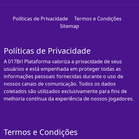
Políticas de Privacidade
Termos e Condições
Sitemap
Políticas de Privacidade
A 017Brl Plataforma valoriza a privacidade de seus
usuários e está empenhada em proteger todas as
informações pessoais fornecidas durante o uso de
nossos canais de comunicação. Todos os dados
coletados são utilizados exclusivamente para fins de
melhoria contínua da experiência de nossos jogadores.
Termos e Condições