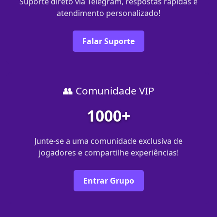
Suporte direto via Telegram, respostas rápidas e
atendimento personalizado!
Falar Suporte
👥 Comunidade VIP
1000+
Junte-se a uma comunidade exclusiva de
jogadores e compartilhe experiências!
Entrar Grupo