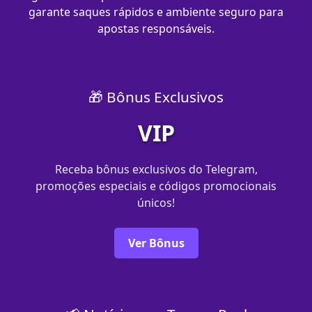
garante saques rápidos e ambiente seguro para
apostas responsáveis.
🎁 Bônus Exclusivos
VIP
Receba bônus exclusivos do Telegram,
promoções especiais e códigos promocionais
únicos!
Ver Bônus