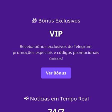
🎁 Bônus Exclusivos
VIP
Receba bônus exclusivos do Telegram,
promoções especiais e códigos promocionais
únicos!
Ver Bônus
📢 Notícias em Tempo Real
24/7