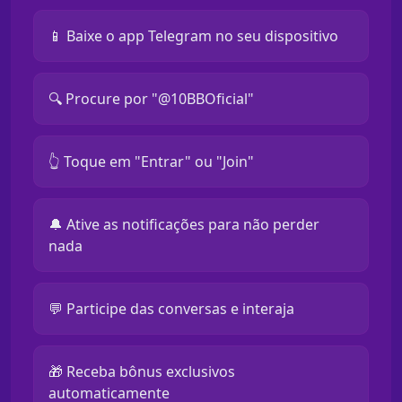
📱 Baixe o app Telegram no seu dispositivo
🔍 Procure por "@10BBOficial"
👆 Toque em "Entrar" ou "Join"
🔔 Ative as notificações para não perder
nada
💬 Participe das conversas e interaja
🎁 Receba bônus exclusivos
automaticamente