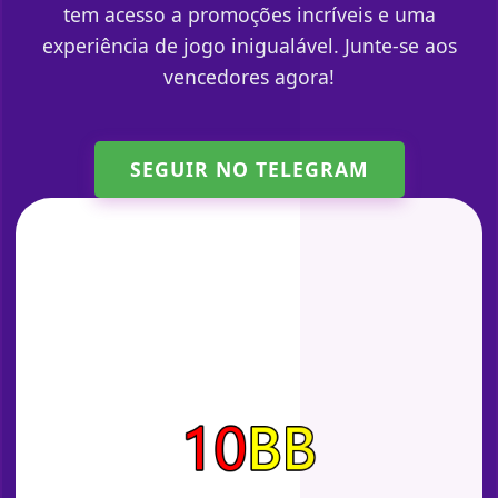
tem acesso a promoções incríveis e uma
experiência de jogo inigualável. Junte-se aos
vencedores agora!
SEGUIR NO TELEGRAM