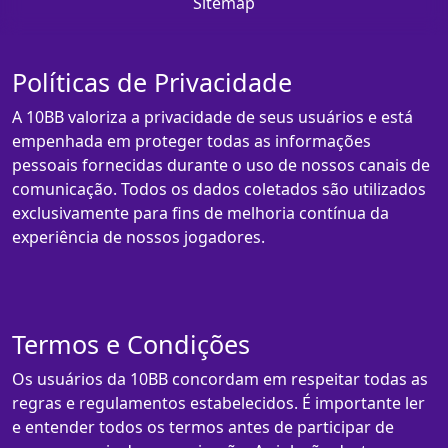
Sitemap
Políticas de Privacidade
A 10BB valoriza a privacidade de seus usuários e está
empenhada em proteger todas as informações
pessoais fornecidas durante o uso de nossos canais de
comunicação. Todos os dados coletados são utilizados
exclusivamente para fins de melhoria contínua da
experiência de nossos jogadores.
Termos e Condições
Os usuários da 10BB concordam em respeitar todas as
regras e regulamentos estabelecidos. É importante ler
e entender todos os termos antes de participar de