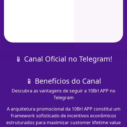
📱 Canal Oficial no Telegram!
📱 Benefícios do Canal
Descubra as vantagens de seguir a 10Brl APP no
Telegram
A arquitetura promocional da 10Brl APP constitui um
framework sofisticado de incentivos econômicos
estruturados para maximizar customer lifetime value