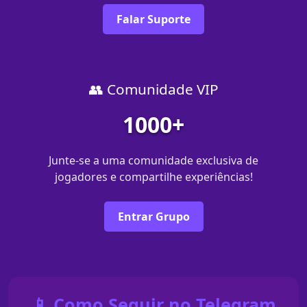
Falar Suporte
👥 Comunidade VIP
1000+
Junte-se a uma comunidade exclusiva de
jogadores e compartilhe experiências!
Entrar Grupo
📱 Como Seguir no Telegram