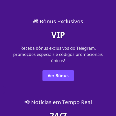
🎁 Bônus Exclusivos
VIP
Receba bônus exclusivos do Telegram,
promoções especiais e códigos promocionais
únicos!
Ver Bônus
📢 Notícias em Tempo Real
24/7