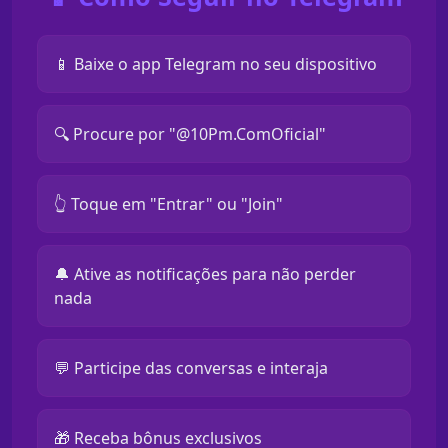
📱 Baixe o app Telegram no seu dispositivo
🔍 Procure por "@10Pm.ComOficial"
👆 Toque em "Entrar" ou "Join"
🔔 Ative as notificações para não perder
nada
💬 Participe das conversas e interaja
🎁 Receba bônus exclusivos