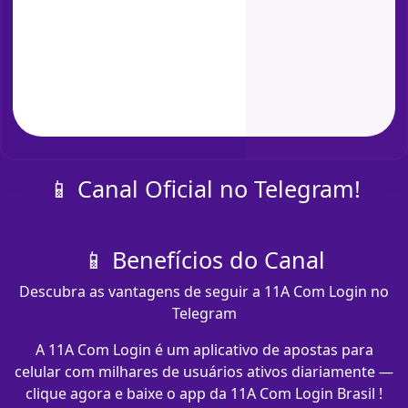
📱 Canal Oficial no Telegram!
📱 Benefícios do Canal
Descubra as vantagens de seguir a 11A Com Login no
Telegram
A 11A Com Login é um aplicativo de apostas para
celular com milhares de usuários ativos diariamente —
clique agora e baixe o app da 11A Com Login Brasil !