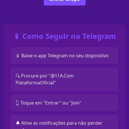
📱 Como Seguir no Telegram
📱 Baixe o app Telegram no seu dispositivo
🔍 Procure por "@11A.Com
PlataformaOficial"
👆 Toque em "Entrar" ou "Join"
🔔 Ative as notificações para não perder