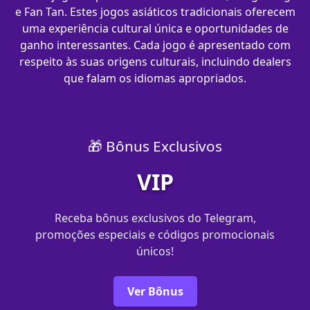
e Fan Tan. Estes jogos asiáticos tradicionais oferecem
uma experiência cultural única e oportunidades de
ganho interessantes. Cada jogo é apresentado com
respeito às suas origens culturais, incluindo dealers
que falam os idiomas apropriados.
🎁 Bônus Exclusivos
VIP
Receba bônus exclusivos do Telegram,
promoções especiais e códigos promocionais
únicos!
Ver Bônus