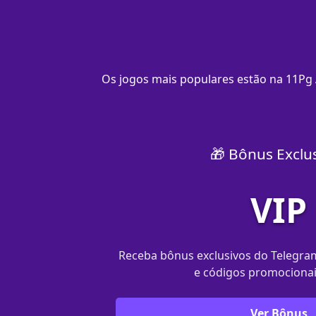
Os jogos mais populares estão na 11Pg 
🎁 Bônus Exclu
VIP
Receba bônus exclusivos do Telegra
e códigos promocionai
Ver Bônus