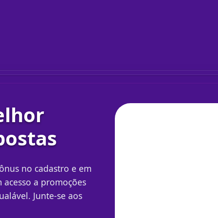
elhor
postas
ônus no cadastro e em
m acesso a promoções
ualável. Junte-se aos