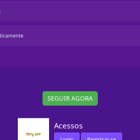
a
aticamente
SEGUIR AGORA
Acessos
Login
Registrar-se