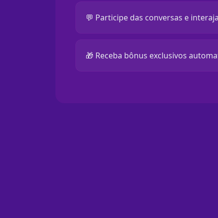
💬 Participe das conversas e interaj
🎁 Receba bônus exclusivos autom