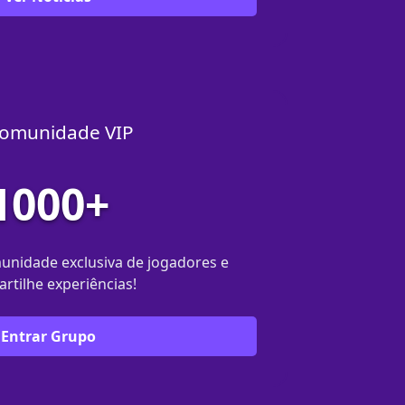
Comunidade VIP
1000+
unidade exclusiva de jogadores e
rtilhe experiências!
Entrar Grupo