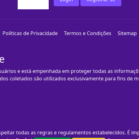
Políticas de Privacidade
Termos e Condições
Sitemap
de
usuários e está empenhada em proteger todas as informaçõ
os coletados são utilizados exclusivamente para fins de m
eitar todas as regras e regulamentos estabelecidos. É imp