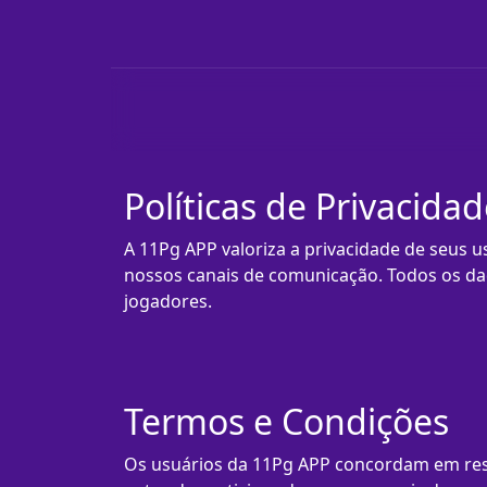
Políticas de Privacida
A 11Pg APP valoriza a privacidade de seus 
nossos canais de comunicação. Todos os dad
jogadores.
Termos e Condições
Os usuários da 11Pg APP concordam em resp