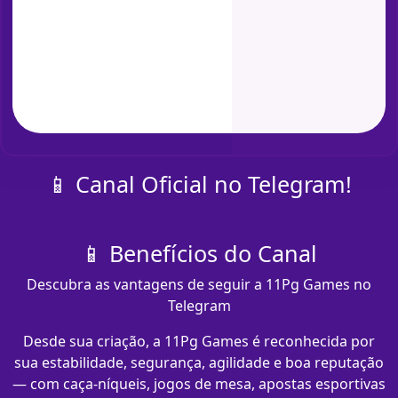
📱 Canal Oficial no Telegram!
📱 Benefícios do Canal
Descubra as vantagens de seguir a 11Pg Games no
Telegram
Desde sua criação, a 11Pg Games é reconhecida por
sua estabilidade, segurança, agilidade e boa reputação
— com caça-níqueis, jogos de mesa, apostas esportivas