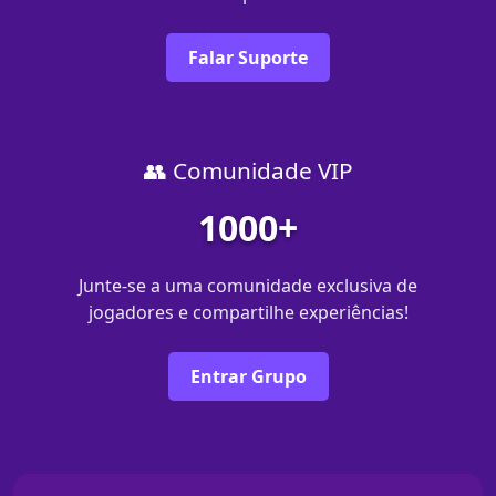
Falar Suporte
👥 Comunidade VIP
1000+
Junte-se a uma comunidade exclusiva de
jogadores e compartilhe experiências!
Entrar Grupo