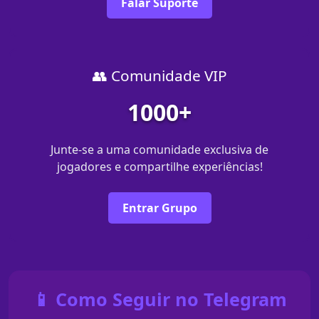
Falar Suporte
👥 Comunidade VIP
1000+
Junte-se a uma comunidade exclusiva de
jogadores e compartilhe experiências!
Entrar Grupo
📱 Como Seguir no Telegram