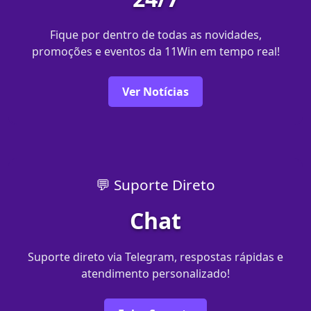
Fique por dentro de todas as novidades,
promoções e eventos da 11Win em tempo real!
Ver Notícias
💬 Suporte Direto
Chat
Suporte direto via Telegram, respostas rápidas e
atendimento personalizado!