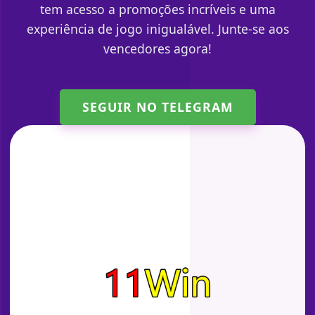
tem acesso a promoções incríveis e uma
experiência de jogo inigualável. Junte-se aos
vencedores agora!
SEGUIR NO TELEGRAM