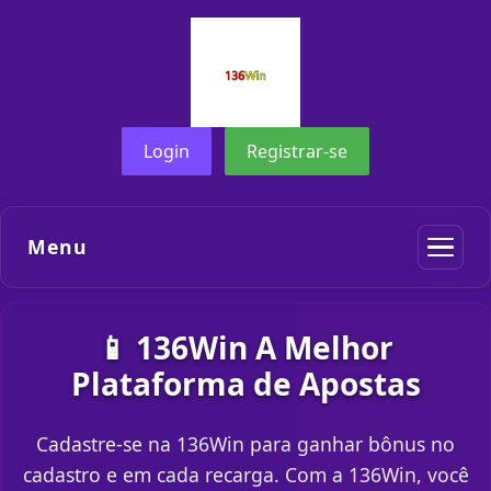
Login
Registrar-se
Menu
📱 136Win A Melhor
Plataforma de Apostas
Cadastre-se na 136Win para ganhar bônus no
cadastro e em cada recarga. Com a 136Win, você