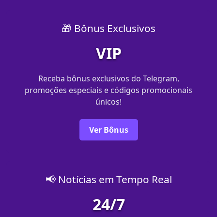
🎁 Bônus Exclusivos
VIP
Receba bônus exclusivos do Telegram,
promoções especiais e códigos promocionais
únicos!
Ver Bônus
📢 Notícias em Tempo Real
24/7