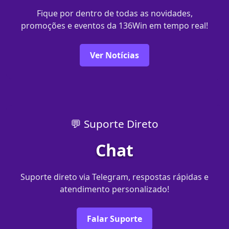
Fique por dentro de todas as novidades,
promoções e eventos da 136Win em tempo real!
Ver Notícias
💬 Suporte Direto
Chat
Suporte direto via Telegram, respostas rápidas e
atendimento personalizado!
Falar Suporte