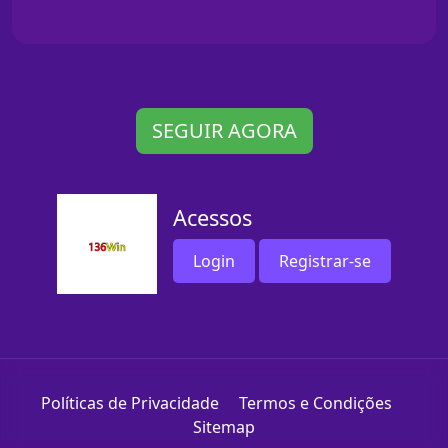
SEGUIR AGORA
Acessos
Login
Registrar-se
Políticas de Privacidade
Termos e Condições
Sitemap