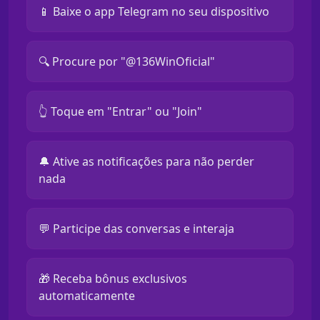
📱 Baixe o app Telegram no seu dispositivo
🔍 Procure por "@136WinOficial"
👆 Toque em "Entrar" ou "Join"
🔔 Ative as notificações para não perder
nada
💬 Participe das conversas e interaja
🎁 Receba bônus exclusivos
automaticamente