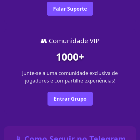
Falar Suporte
👥 Comunidade VIP
1000+
Junte-se a uma comunidade exclusiva de
jogadores e compartilhe experiências!
Entrar Grupo
📱 Como Seguir no Telegram