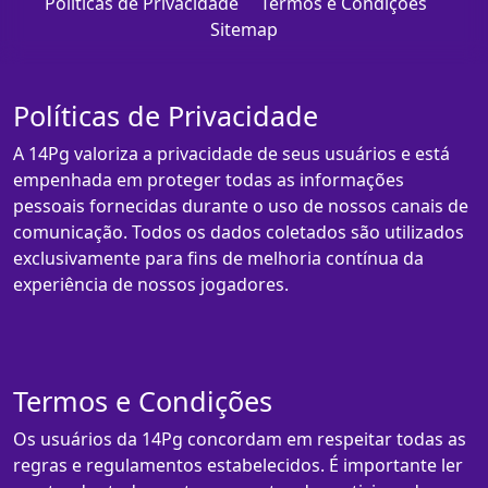
Políticas de Privacidade
Termos e Condições
Sitemap
Políticas de Privacidade
A 14Pg valoriza a privacidade de seus usuários e está
empenhada em proteger todas as informações
pessoais fornecidas durante o uso de nossos canais de
comunicação. Todos os dados coletados são utilizados
exclusivamente para fins de melhoria contínua da
experiência de nossos jogadores.
Termos e Condições
Os usuários da 14Pg concordam em respeitar todas as
regras e regulamentos estabelecidos. É importante ler