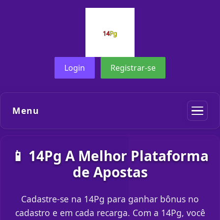
Login
Registrar-se
Menu
📱 14Pg A Melhor Plataforma
de Apostas
Cadastre-se na 14Pg para ganhar bônus no
cadastro e em cada recarga. Com a 14Pg, você