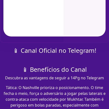
📱 Canal Oficial no Telegram!
📱 Benefícios do Canal
Descubra as vantagens de seguir a 14Pg no Telegram
Tática: O Nashville prioriza o posicionamento. O time
fecha o meio, força o adversário a jogar pelas laterais e
contra-ataca com velocidade por Mukhtar. Também é
perigoso em bolas paradas, especialmente com