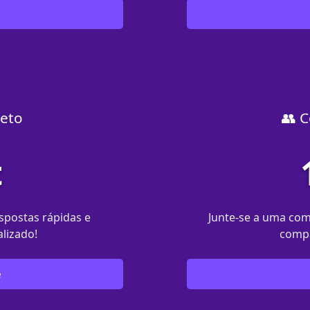
reto
👥 
t
espostas rápidas e
Junte-se a uma com
lizado!
compa
e