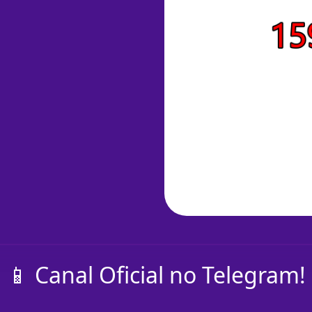
📱 Canal Oficial no Telegram!