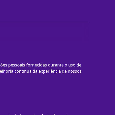
ões pessoais fornecidas durante o uso de
elhoria contínua da experiência de nossos