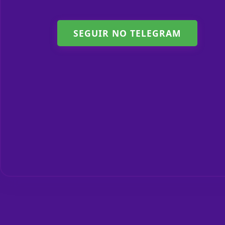
SEGUIR NO TELEGRAM