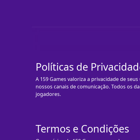
Políticas de Privacida
A 159 Games valoriza a privacidade de seu
nossos canais de comunicação. Todos os dad
jogadores.
Termos e Condições