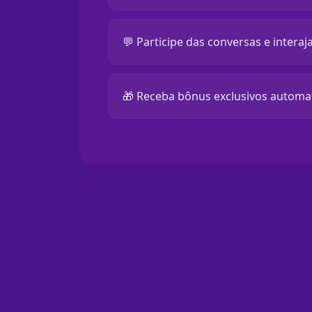
💬 Participe das conversas e interaj
🎁 Receba bônus exclusivos autom