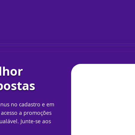
lhor
postas
nus no cadastro e em
 acesso a promoções
ualável. Junte-se aos