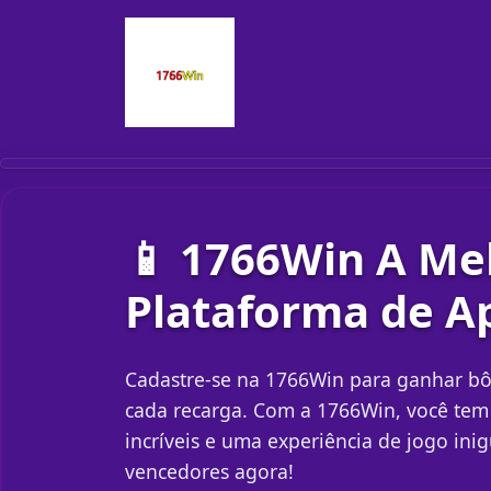
📱 1766Win A Me
Plataforma de A
Cadastre-se na 1766Win para ganhar bô
cada recarga. Com a 1766Win, você tem
incríveis e uma experiência de jogo inig
vencedores agora!