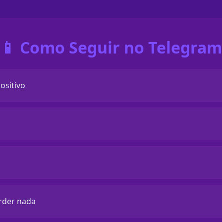
📱 Como Seguir no Telegram
ositivo
erder nada