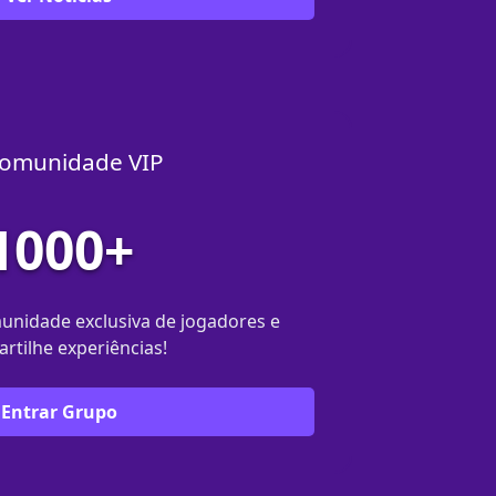
Comunidade VIP
1000+
unidade exclusiva de jogadores e
rtilhe experiências!
Entrar Grupo