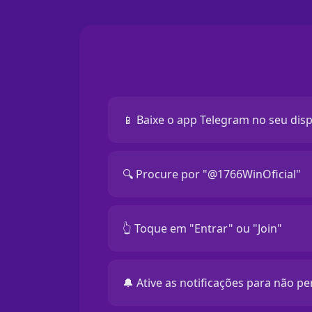
📱 Baixe o app Telegram no seu disp
🔍 Procure por "@1766WinOficial"
👆 Toque em "Entrar" ou "Join"
🔔 Ative as notificações para não p