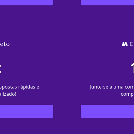
reto
👥 
t
espostas rápidas e
Junte-se a uma com
lizado!
compa
e