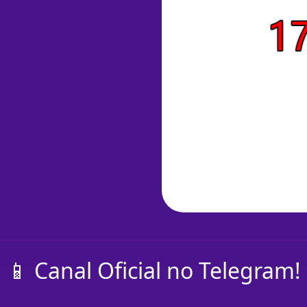
📱 Canal Oficial no Telegram!