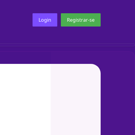
Login
Registrar-se