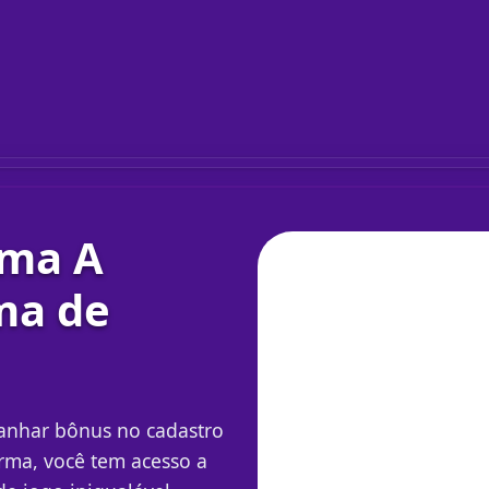
rma A
ma de
anhar bônus no cadastro
rma, você tem acesso a