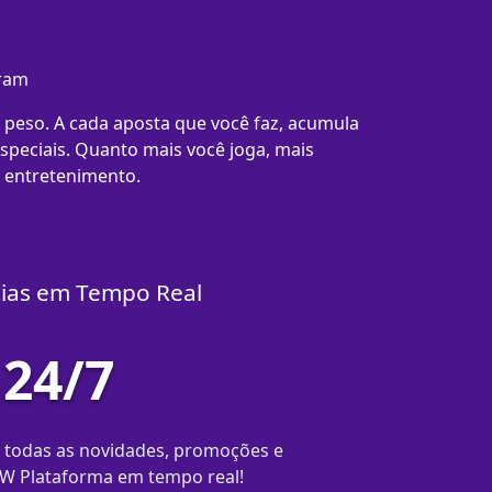
gram
 peso. A cada aposta que você faz, acumula
peciais. Quanto mais você joga, mais
o entretenimento.
cias em Tempo Real
24/7
e todas as novidades, promoções e
W Plataforma em tempo real!