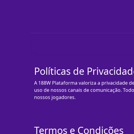
Políticas de Privacida
A 188W Plataforma valoriza a privacidade 
uso de nossos canais de comunicação. Todos
nossos jogadores.
Termos e Condições