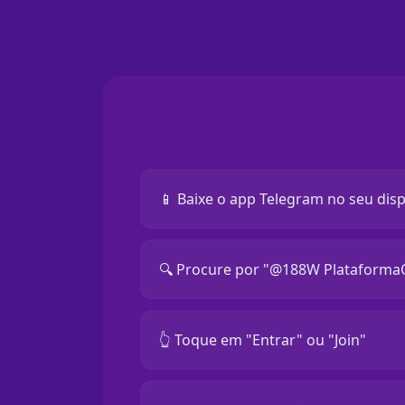
📱 Baixe o app Telegram no seu disp
🔍 Procure por "@188W PlataformaO
👆 Toque em "Entrar" ou "Join"