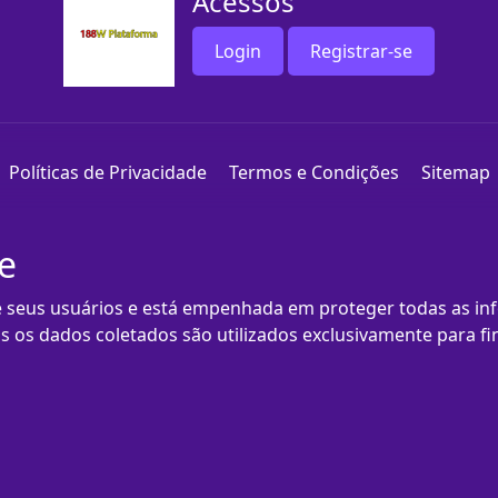
Acessos
Login
Registrar-se
Políticas de Privacidade
Termos e Condições
Sitemap
de
de seus usuários e está empenhada em proteger todas as in
 os dados coletados são utilizados exclusivamente para fi