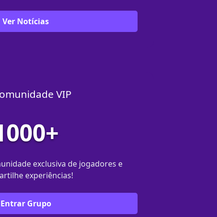
Ver Notícias
Comunidade VIP
1000+
unidade exclusiva de jogadores e
rtilhe experiências!
Entrar Grupo