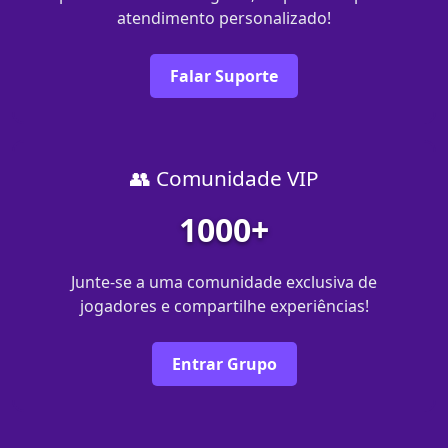
atendimento personalizado!
Falar Suporte
👥 Comunidade VIP
1000+
Junte-se a uma comunidade exclusiva de
jogadores e compartilhe experiências!
Entrar Grupo