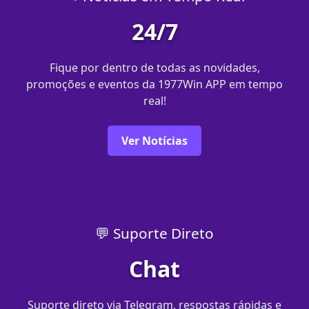
24/7
Fique por dentro de todas as novidades,
promoções e eventos da 1977Win APP em tempo
real!
Ver Notícias
💬 Suporte Direto
Chat
Suporte direto via Telegram, respostas rápidas e