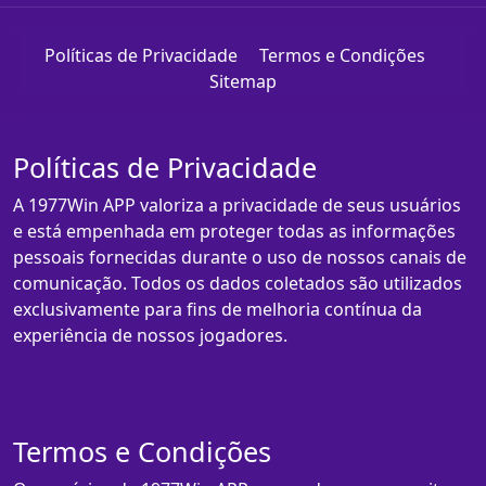
Políticas de Privacidade
Termos e Condições
Sitemap
Políticas de Privacidade
A 1977Win APP valoriza a privacidade de seus usuários
e está empenhada em proteger todas as informações
pessoais fornecidas durante o uso de nossos canais de
comunicação. Todos os dados coletados são utilizados
exclusivamente para fins de melhoria contínua da
experiência de nossos jogadores.
Termos e Condições