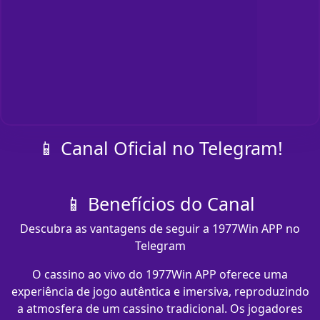
📱 Canal Oficial no Telegram!
📱 Benefícios do Canal
Descubra as vantagens de seguir a 1977Win APP no
Telegram
O cassino ao vivo do 1977Win APP oferece uma
experiência de jogo autêntica e imersiva, reproduzindo
a atmosfera de um cassino tradicional. Os jogadores