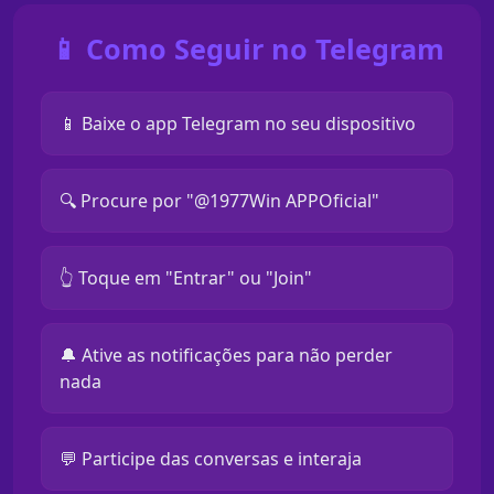
📱 Como Seguir no Telegram
📱 Baixe o app Telegram no seu dispositivo
🔍 Procure por "@1977Win APPOficial"
👆 Toque em "Entrar" ou "Join"
🔔 Ative as notificações para não perder
nada
💬 Participe das conversas e interaja