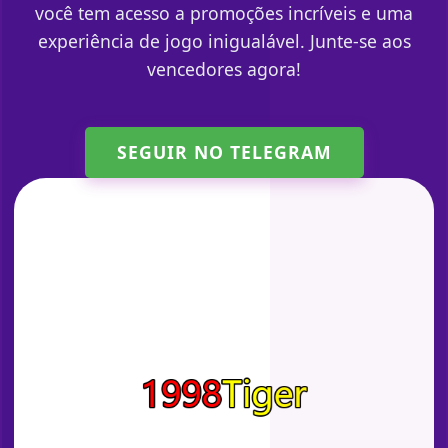
você tem acesso a promoções incríveis e uma
experiência de jogo inigualável. Junte-se aos
vencedores agora!
SEGUIR NO TELEGRAM