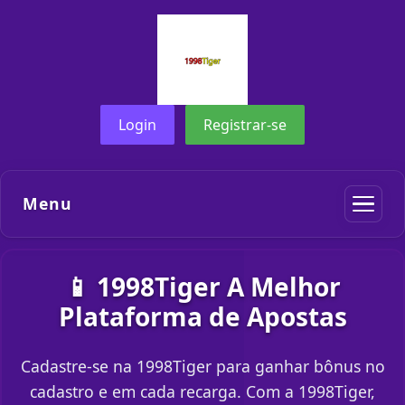
Login
Registrar-se
Menu
📱 1998Tiger A Melhor
Plataforma de Apostas
Cadastre-se na 1998Tiger para ganhar bônus no
cadastro e em cada recarga. Com a 1998Tiger,