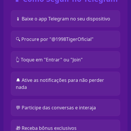
📱 Baixe o app Telegram no seu dispositivo
🔍 Procure por "@1998TigerOficial"
👆 Toque em "Entrar" ou "Join"
🔔 Ative as notificações para não perder
nada
💬 Participe das conversas e interaja
🎁 Receba bônus exclusivos