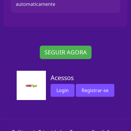
automaticamente
SEGUIR AGORA
Acessos
Login
Registrar-se