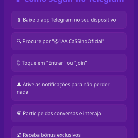
📱 Baixe o app Telegram no seu dispositivo
🔍 Procure por "@1AA CaSSinoOficial"
👆 Toque em "Entrar" ou "Join"
🔔 Ative as notificações para não perder
nada
💬 Participe das conversas e interaja
🎁 Receba bônus exclusivos