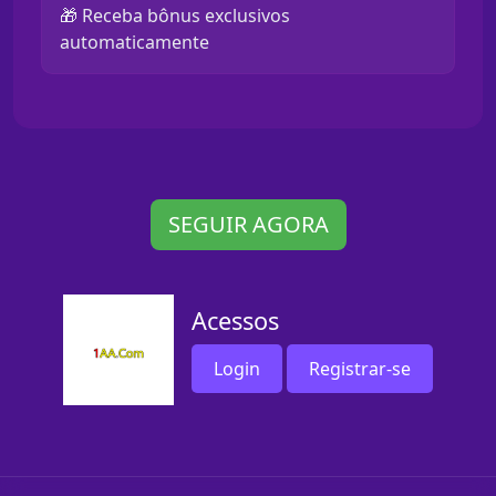
🎁 Receba bônus exclusivos
automaticamente
SEGUIR AGORA
Acessos
Login
Registrar-se