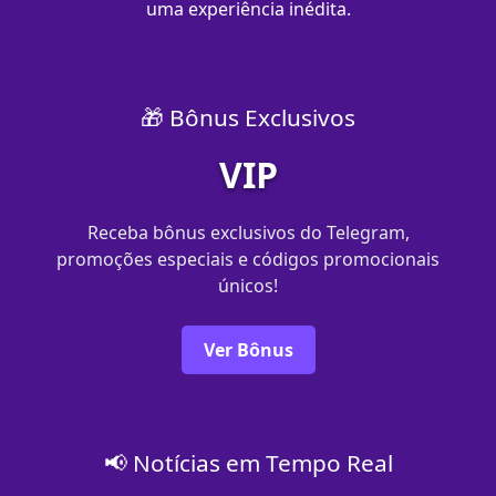
uma experiência inédita.
🎁 Bônus Exclusivos
VIP
Receba bônus exclusivos do Telegram,
promoções especiais e códigos promocionais
únicos!
Ver Bônus
📢 Notícias em Tempo Real