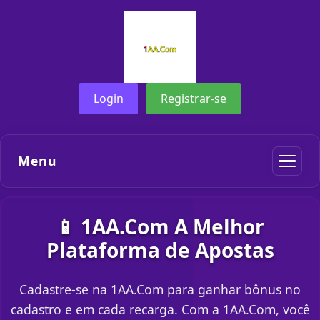
Login
Registrar-se
Menu
📱 1AA.Com A Melhor
Plataforma de Apostas
Cadastre-se na 1AA.Com para ganhar bônus no
cadastro e em cada recarga. Com a 1AA.Com, você