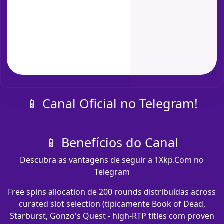
📱 Canal Oficial no Telegram!
📱 Benefícios do Canal
Descubra as vantagens de seguir a 1Xkp.Com no
Telegram
Free spins allocation de 200 rounds distribuídas across
curated slot selection (tipicamente Book of Dead,
Starburst, Gonzo's Quest - high-RTP titles com proven