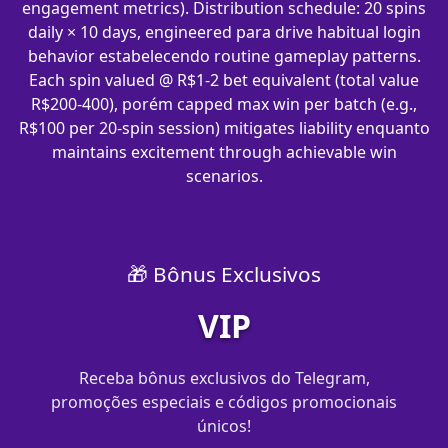
engagement metrics). Distribution schedule: 20 spins
daily × 10 days, engineered para drive habitual login
behavior estabelecendo routine gameplay patterns.
Each spin valued @ R$1-2 bet equivalent (total value
R$200-400), porém capped max win per batch (e.g.,
R$100 per 20-spin session) mitigates liability enquanto
maintains excitement through achievable win
scenarios.
🎁 Bônus Exclusivos
VIP
Receba bônus exclusivos do Telegram,
promoções especiais e códigos promocionais
únicos!