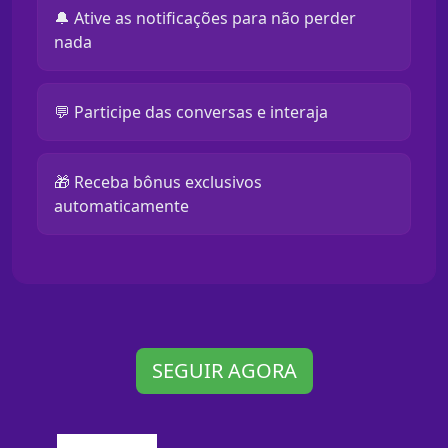
🔔 Ative as notificações para não perder
nada
💬 Participe das conversas e interaja
🎁 Receba bônus exclusivos
automaticamente
SEGUIR AGORA