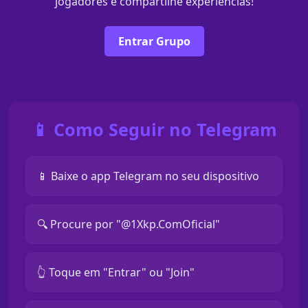
jogadores e compartilhe experiências!
Entrar Grupo
📱 Como Seguir no Telegram
📱 Baixe o app Telegram no seu dispositivo
🔍 Procure por "@1Xkp.ComOficial"
👆 Toque em "Entrar" ou "Join"