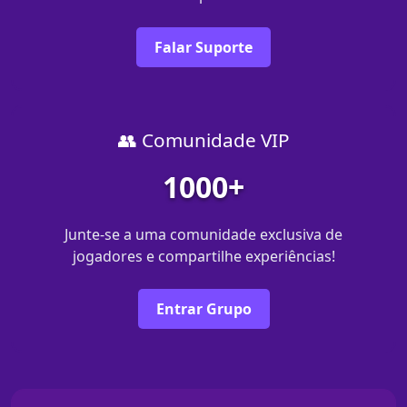
Falar Suporte
👥 Comunidade VIP
1000+
Junte-se a uma comunidade exclusiva de
jogadores e compartilhe experiências!
Entrar Grupo