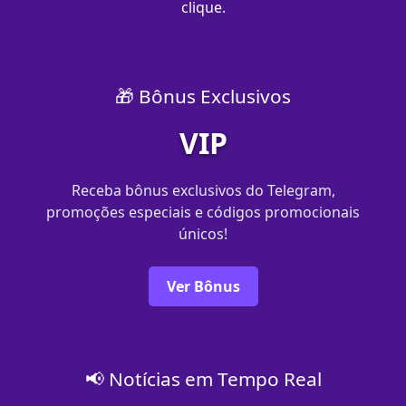
clique.
🎁 Bônus Exclusivos
VIP
Receba bônus exclusivos do Telegram,
promoções especiais e códigos promocionais
únicos!
Ver Bônus
📢 Notícias em Tempo Real