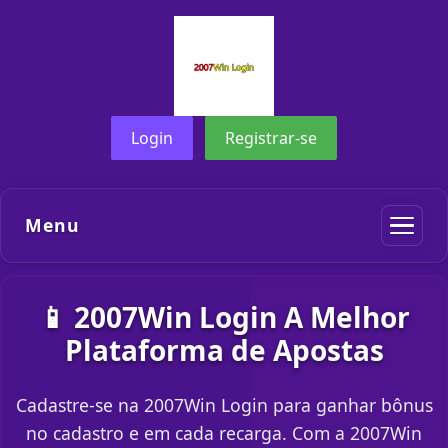
Login
Registrar-se
Menu
📱 2007Win Login A Melhor
Plataforma de Apostas
Cadastre-se na 2007Win Login para ganhar bônus
no cadastro e em cada recarga. Com a 2007Win