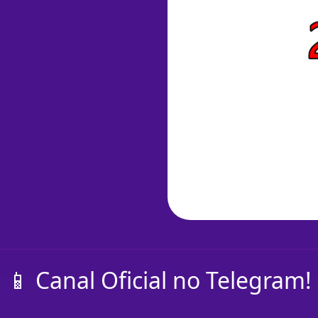
📱 Canal Oficial no Telegram!