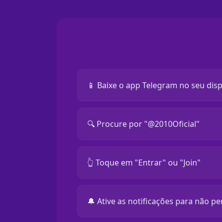
📱 Baixe o app Telegram no seu disp
🔍 Procure por "@2010Oficial"
👆 Toque em "Entrar" ou "Join"
🔔 Ative as notificações para não p