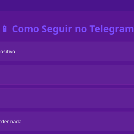
📱 Como Seguir no Telegram
ositivo
erder nada