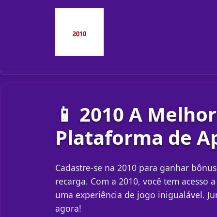
📱 2010 A Melhor
Plataforma de A
Cadastre-se na 2010 para ganhar bônus
recarga. Com a 2010, você tem acesso a
uma experiência de jogo inigualável. J
agora!