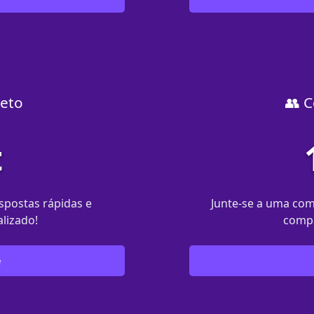
reto
👥 
t
espostas rápidas e
Junte-se a uma com
lizado!
compa
e