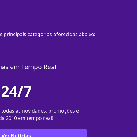
 principais categorias oferecidas abaixo:
cias em Tempo Real
24/7
e todas as novidades, promoções e
da 2010 em tempo real!
Ver Notícias