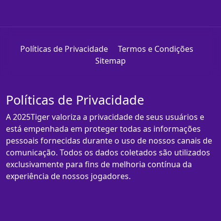
Políticas de Privacidade
Termos e Condições
Sitemap
Políticas de Privacidade
A 2025Tiger valoriza a privacidade de seus usuários e
está empenhada em proteger todas as informações
pessoais fornecidas durante o uso de nossos canais de
comunicação. Todos os dados coletados são utilizados
exclusivamente para fins de melhoria contínua da
experiência de nossos jogadores.