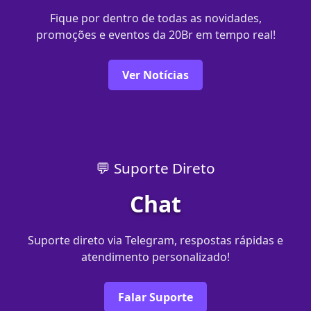
Fique por dentro de todas as novidades,
promoções e eventos da 20Br em tempo real!
Ver Notícias
💬 Suporte Direto
Chat
Suporte direto via Telegram, respostas rápidas e
atendimento personalizado!
Falar Suporte