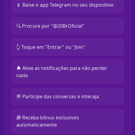
📱 Baixe o app Telegram no seu dispositivo
🔍 Procure por "@20BrOficial"
👆 Toque em "Entrar" ou "Join"
🔔 Ative as notificações para não perder
nada
💬 Participe das conversas e interaja
🎁 Receba bônus exclusivos
automaticamente