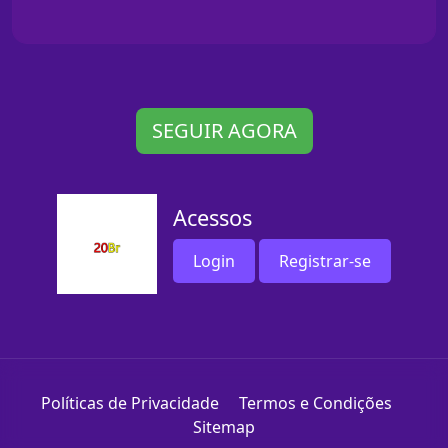
SEGUIR AGORA
Acessos
Login
Registrar-se
Políticas de Privacidade
Termos e Condições
Sitemap