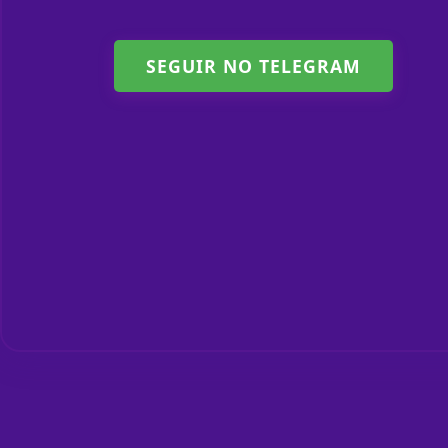
SEGUIR NO TELEGRAM