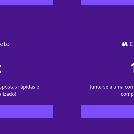
reto
👥 
t
espostas rápidas e
Junte-se a uma com
lizado!
compa
e