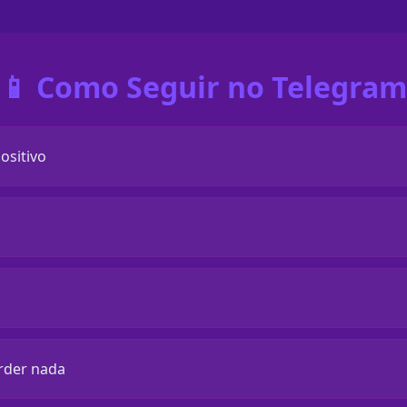
📱 Como Seguir no Telegram
ositivo
erder nada