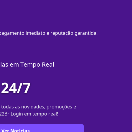
m
 pagamento imediato e reputação garantida.
cias em Tempo Real
24/7
e todas as novidades, promoções e
22Br Login em tempo real!
Ver Notícias