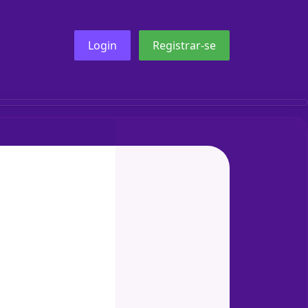
Login
Registrar-se