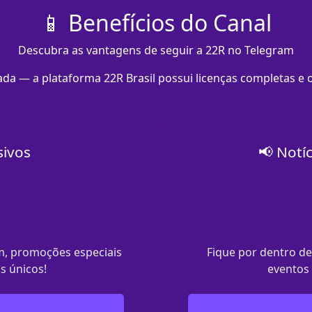
📱 Benefícios do Canal
Descubra as vantagens de seguir a 22R no Telegram
da — a plataforma 22R Brasil possui licenças completas e 
sivos
📢 Notí
m, promoções especiais
Fique por dentro d
s únicos!
eventos