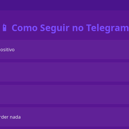
📱 Como Seguir no Telegram
ositivo
erder nada