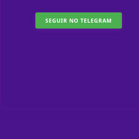
SEGUIR NO TELEGRAM