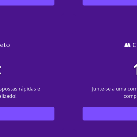
reto
👥 
t
espostas rápidas e
Junte-se a uma com
lizado!
compa
e