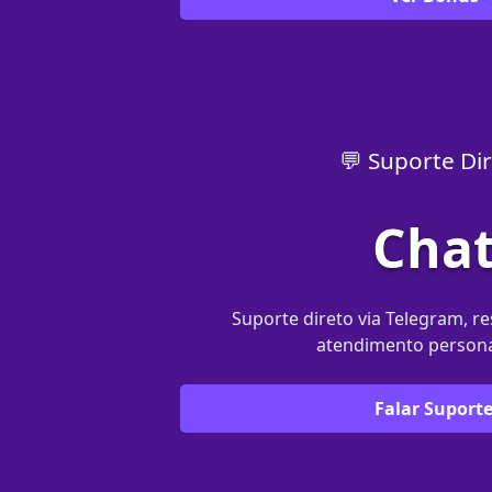
💬 Suporte Di
Cha
Suporte direto via Telegram, r
atendimento persona
Falar Suport