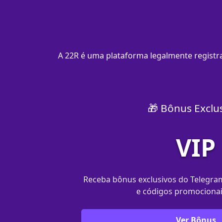
A 22R é uma plataforma legalmente registra
🎁 Bônus Exclu
VIP
Receba bônus exclusivos do Telegra
e códigos promocionai
Ver Bônus