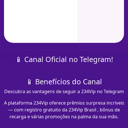
📱 Canal Oficial no Telegram!
📱 Benefícios do Canal
Descubra as vantagens de seguir a 234Vip no Telegram
A plataforma 234Vip oferece prêmios surpresa incríveis
— com registro gratuito da 234Vip Brasil , bônus de
recarga e várias promoções na palma da sua mão.