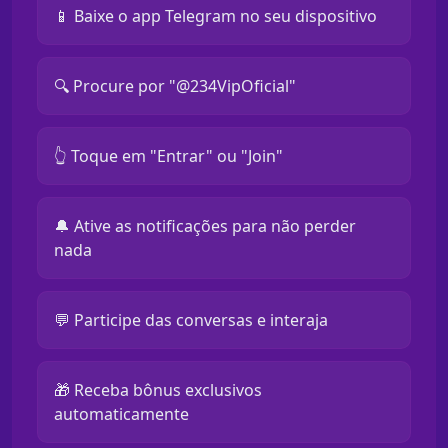
📱 Baixe o app Telegram no seu dispositivo
🔍 Procure por "@234VipOficial"
👆 Toque em "Entrar" ou "Join"
🔔 Ative as notificações para não perder
nada
💬 Participe das conversas e interaja
🎁 Receba bônus exclusivos
automaticamente