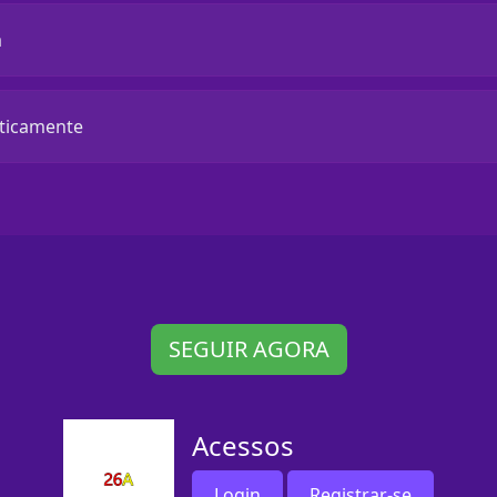
a
aticamente
SEGUIR AGORA
Acessos
Login
Registrar-se