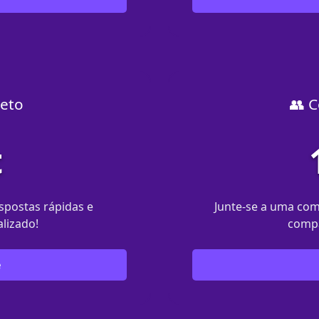
reto
👥 
t
espostas rápidas e
Junte-se a uma com
lizado!
compa
e