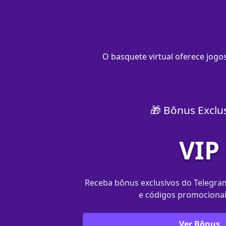
O basquete virtual oferece jogo
🎁 Bônus Exclu
VIP
Receba bônus exclusivos do Telegra
e códigos promocionai
Ver Bônus