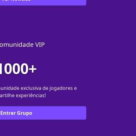
Comunidade VIP
1000+
unidade exclusiva de jogadores e
rtilhe experiências!
Entrar Grupo