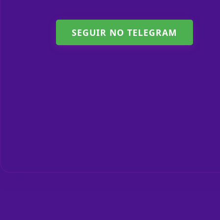
SEGUIR NO TELEGRAM