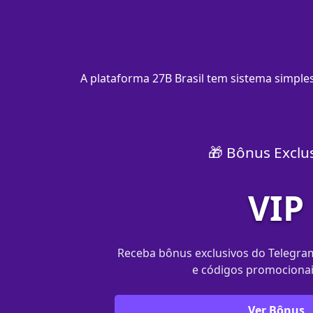
A plataforma 27B Brasil tem sistema simple
🎁 Bônus Exclu
VIP
Receba bônus exclusivos do Telegra
e códigos promocionai
Ver Bônus