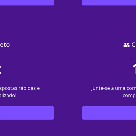
reto
👥 
t
espostas rápidas e
Junte-se a uma com
lizado!
compa
e