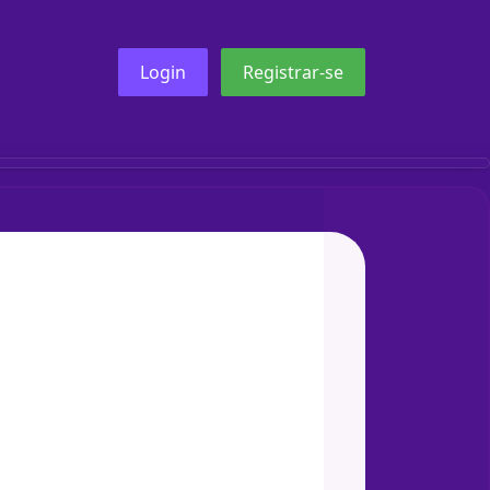
Login
Registrar-se