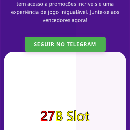
tem acesso a promoções incríveis e uma
experiência de jogo inigualável. Junte-se aos
vencedores agora!
SEGUIR NO TELEGRAM