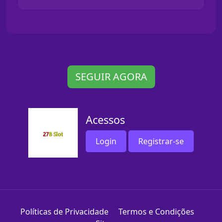
SEGUIR AGORA
Acessos
Login
Registrar-se
Políticas de Privacidade
Termos e Condições