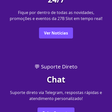
Fique por dentro de todas as novidades,
promoções e eventos da 27B Slot em tempo real!
Ver Notícias
💬 Suporte Direto
Chat
Suporte direto via Telegram, respostas rápidas e
atendimento personalizado!