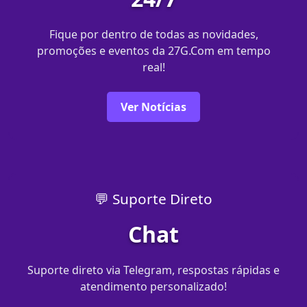
Fique por dentro de todas as novidades,
promoções e eventos da 27G.Com em tempo
real!
Ver Notícias
💬 Suporte Direto
Chat
Suporte direto via Telegram, respostas rápidas e
atendimento personalizado!