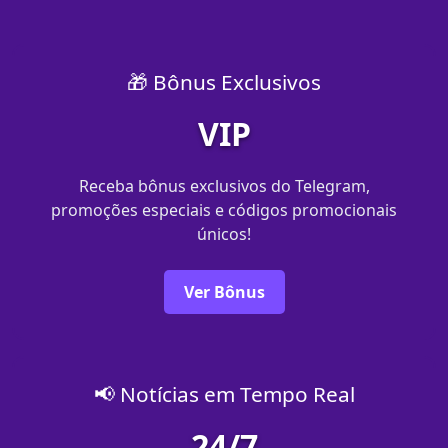
🎁 Bônus Exclusivos
VIP
Receba bônus exclusivos do Telegram,
promoções especiais e códigos promocionais
únicos!
Ver Bônus
📢 Notícias em Tempo Real
24/7