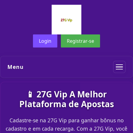
Login
Registrar-se
Menu
📱 27G Vip A Melhor
Plataforma de Apostas
Cadastre-se na 27G Vip para ganhar bônus no
cadastro e em cada recarga. Com a 27G Vip, você