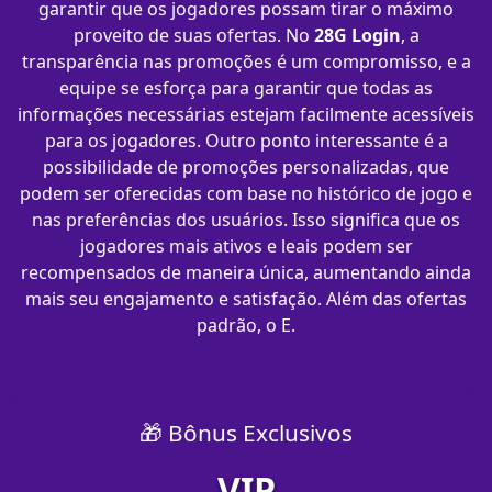
garantir que os jogadores possam tirar o máximo
proveito de suas ofertas. No
28G Login
, a
transparência nas promoções é um compromisso, e a
equipe se esforça para garantir que todas as
informações necessárias estejam facilmente acessíveis
para os jogadores. Outro ponto interessante é a
possibilidade de promoções personalizadas, que
podem ser oferecidas com base no histórico de jogo e
nas preferências dos usuários. Isso significa que os
jogadores mais ativos e leais podem ser
recompensados de maneira única, aumentando ainda
mais seu engajamento e satisfação. Além das ofertas
padrão, o E.
🎁 Bônus Exclusivos
VIP