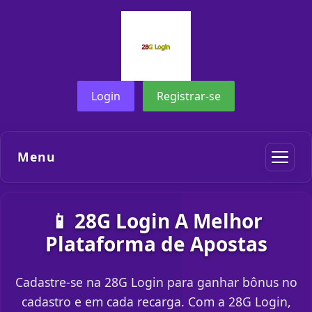
Login
Registrar-se
Menu
📱 28G Login A Melhor
Plataforma de Apostas
Cadastre-se na 28G Login para ganhar bônus no
cadastro e em cada recarga. Com a 28G Login,