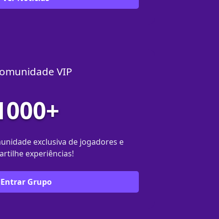
Comunidade VIP
1000+
unidade exclusiva de jogadores e
rtilhe experiências!
Entrar Grupo