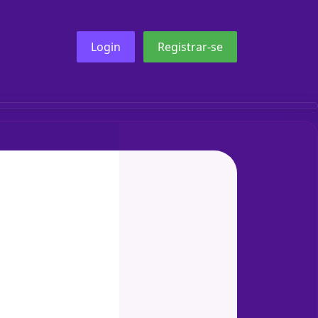
Login
Registrar-se