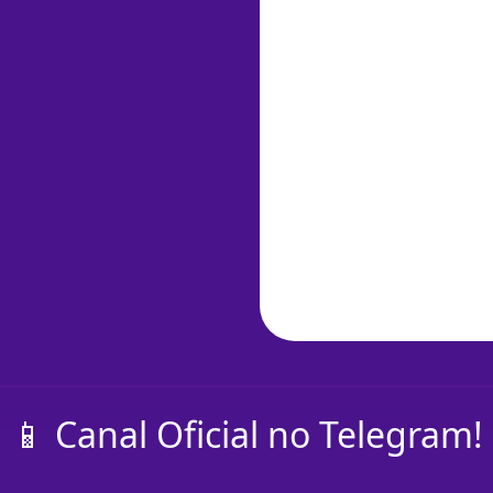
📱 Canal Oficial no Telegram!