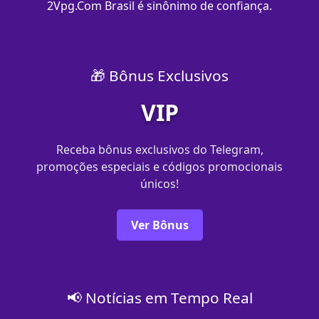
2Vpg.Com Brasil é sinônimo de confiança.
🎁 Bônus Exclusivos
VIP
Receba bônus exclusivos do Telegram,
promoções especiais e códigos promocionais
únicos!
Ver Bônus
📢 Notícias em Tempo Real