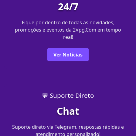
24/7
Fique por dentro de todas as novidades,
promoções e eventos da 2Vpg.Com em tempo
real!
Ver Notícias
💬 Suporte Direto
Chat
Suporte direto via Telegram, respostas rápidas e
atendimento personalizado!