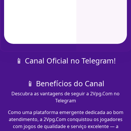
📱 Canal Oficial no Telegram!
📱 Benefícios do Canal
Descubra as vantagens de seguir a 2Vpg.Com no
Telegram
Como uma plataforma emergente dedicada ao bom
atendimento, a 2Vpg.Com conquistou os jogadores
com jogos de qualidade e serviço excelente — a