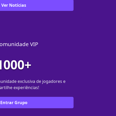
Ver Notícias
Comunidade VIP
1000+
unidade exclusiva de jogadores e
rtilhe experiências!
Entrar Grupo