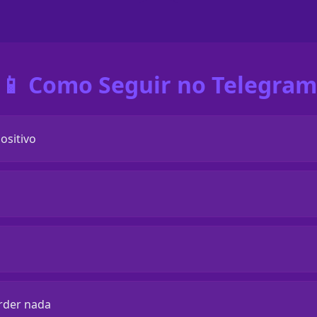
📱 Como Seguir no Telegram
ositivo
erder nada