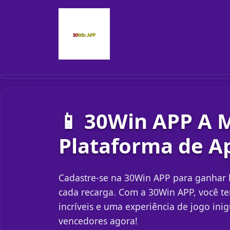
📱 30Win APP A 
Plataforma de A
Cadastre-se na 30Win APP para ganhar 
cada recarga. Com a 30Win APP, você t
incríveis e uma experiência de jogo inig
vencedores agora!