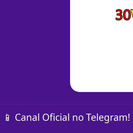
📱 Canal Oficial no Telegram!