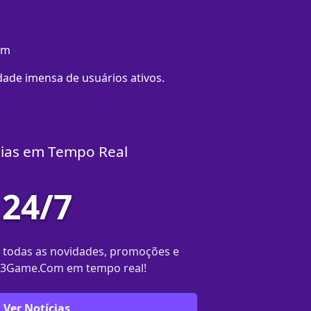
am
de imensa de usuários ativos.
cias em Tempo Real
24/7
e todas as novidades, promoções e
33Game.Com em tempo real!
Ver Notícias