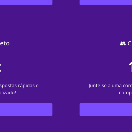
reto
👥 
t
espostas rápidas e
Junte-se a uma com
lizado!
compa
e