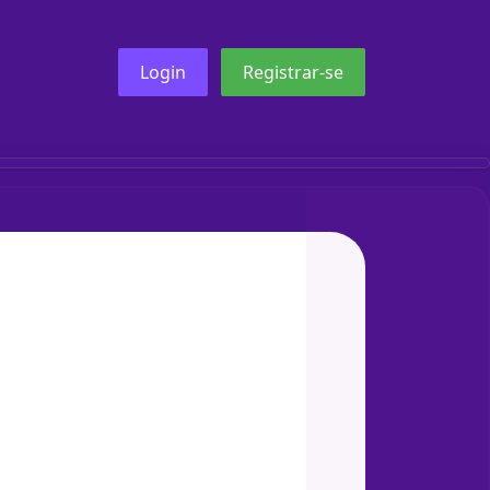
Login
Registrar-se