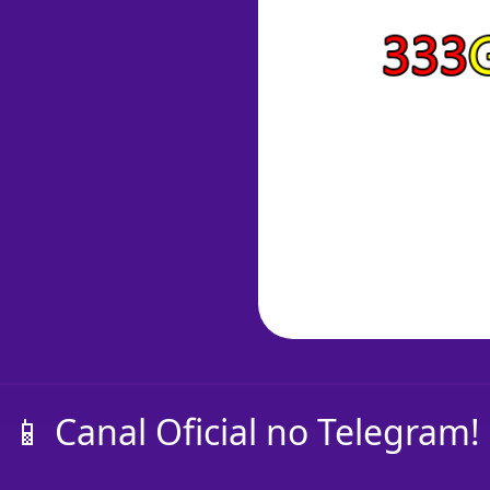
📱 Canal Oficial no Telegram!