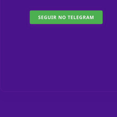
SEGUIR NO TELEGRAM