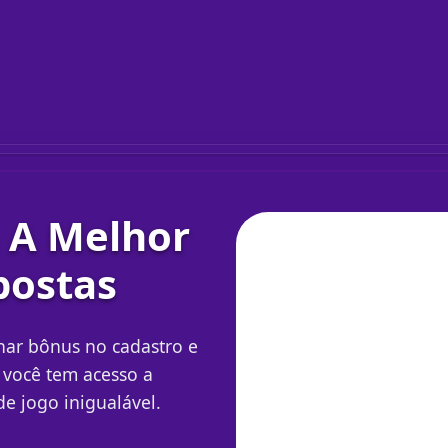
 A Melhor
postas
ar bônus no cadastro e
você tem acesso a
e jogo inigualável.