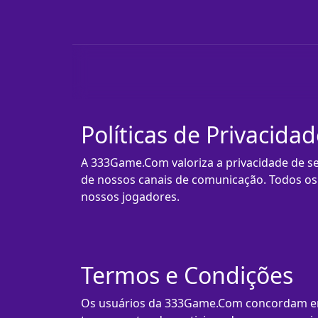
Políticas de Privacida
A 333Game.Com valoriza a privacidade de s
de nossos canais de comunicação. Todos os 
nossos jogadores.
Termos e Condições
Os usuários da 333Game.Com concordam em r