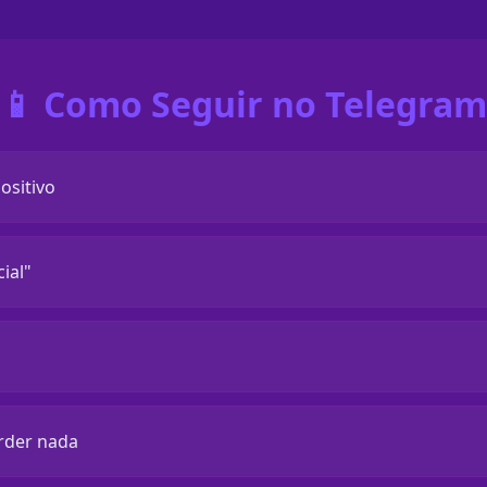
📱 Como Seguir no Telegram
ositivo
ial"
erder nada