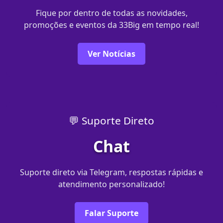
Fique por dentro de todas as novidades,
promoções e eventos da 33Big em tempo real!
Ver Notícias
💬 Suporte Direto
Chat
Suporte direto via Telegram, respostas rápidas e
atendimento personalizado!
Falar Suporte