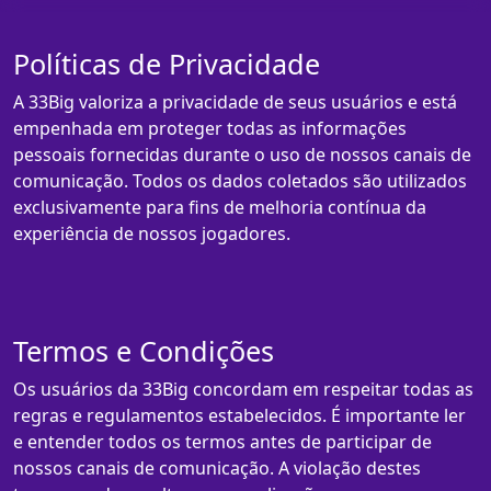
Políticas de Privacidade
A 33Big valoriza a privacidade de seus usuários e está
empenhada em proteger todas as informações
pessoais fornecidas durante o uso de nossos canais de
comunicação. Todos os dados coletados são utilizados
exclusivamente para fins de melhoria contínua da
experiência de nossos jogadores.
Termos e Condições
Os usuários da 33Big concordam em respeitar todas as
regras e regulamentos estabelecidos. É importante ler
e entender todos os termos antes de participar de
nossos canais de comunicação. A violação destes