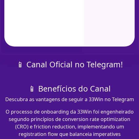
📱 Canal Oficial no Telegram!
📱 Benefícios do Canal
Descubra as vantagens de seguir a 33Win no Telegram
O processo de onboarding da 33Win foi engenheirado
segundo princípios de conversion rate optimization
(CRO) e friction reduction, implementando um
registration flow que balanceia imperatives