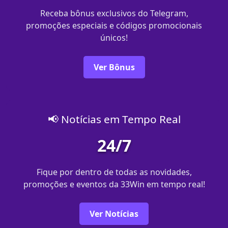
Receba bônus exclusivos do Telegram,
promoções especiais e códigos promocionais
únicos!
Ver Bônus
📢 Notícias em Tempo Real
24/7
Fique por dentro de todas as novidades,
promoções e eventos da 33Win em tempo real!
Ver Notícias