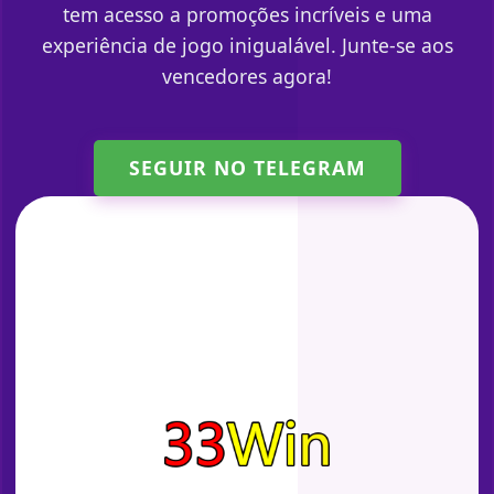
tem acesso a promoções incríveis e uma
experiência de jogo inigualável. Junte-se aos
vencedores agora!
SEGUIR NO TELEGRAM