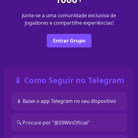
Junte-se a uma comunidade exclusiva de
jogadores e compartilhe experiências!
Entrar Grupo
📱 Como Seguir no Telegram
📱 Baixe o app Telegram no seu dispositivo
🔍 Procure por "@33WinOficial"