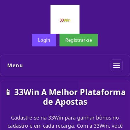
Login
Registrar-se
Menu
📱 33Win A Melhor Plataforma
de Apostas
Cadastre-se na 33Win para ganhar bônus no
cadastro e em cada recarga. Com a 33Win, você