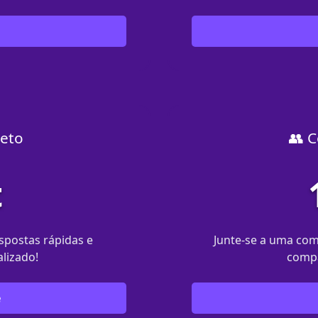
reto
👥 
t
espostas rápidas e
Junte-se a uma com
lizado!
compa
e