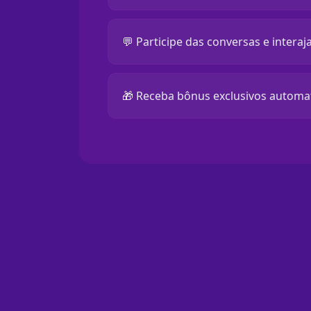
💬 Participe das conversas e interaj
🎁 Receba bônus exclusivos autom