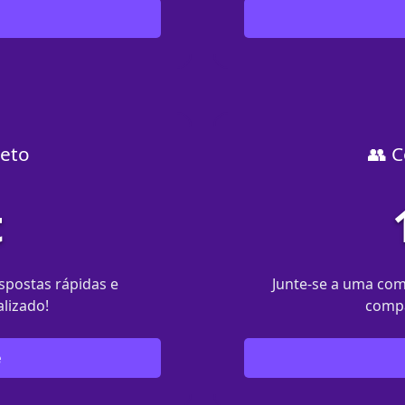
reto
👥 
t
espostas rápidas e
Junte-se a uma com
lizado!
compa
e