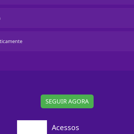
a
aticamente
SEGUIR AGORA
Acessos