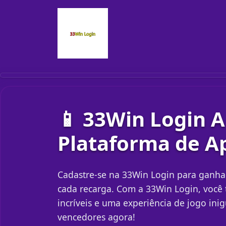
📱 33Win Login 
Plataforma de A
Cadastre-se na 33Win Login para ganha
cada recarga. Com a 33Win Login, você
incríveis e uma experiência de jogo inig
vencedores agora!