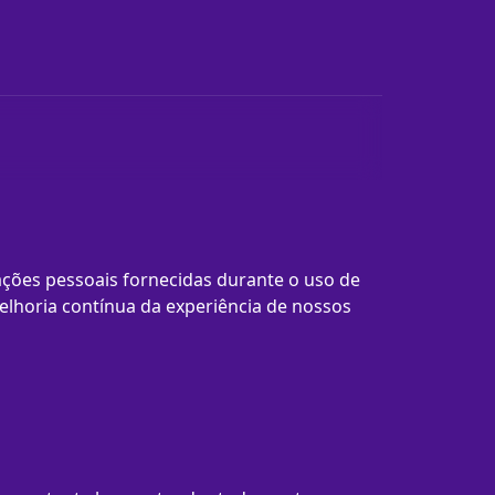
ações pessoais fornecidas durante o uso de
elhoria contínua da experiência de nossos