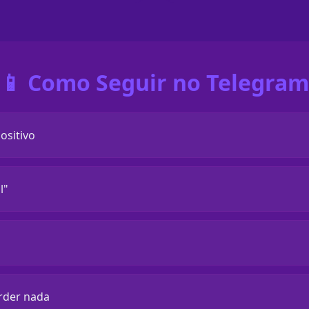
📱 Como Seguir no Telegram
ositivo
l"
erder nada