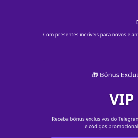
Com presentes incríveis para novos e a
🎁 Bônus Exclu
VIP
Receba bônus exclusivos do Telegra
e códigos promocionai