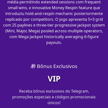
média permitindo extended sessions com frequent
small wins, e innovative Money Respin feature que
introduziu hold-and-respin mechanic posteriormente
replicado por competitors. O jogo apresenta 5×3 grid
com 25 paylines e three-tier progressive jackpot system
(Mini, Major, Mega) pooled across multiple operators,
com Mega jackpot historically averaging 6-figure
payouts.
🎁 Bônus Exclusivos
VIP
Receba bônus exclusivos do Telegram,
promoções especiais e códigos promocionais
únicos!