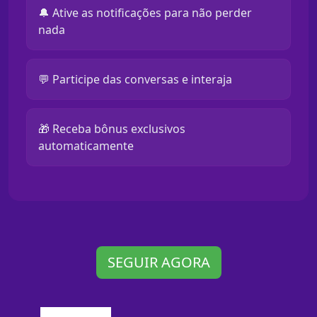
🔔 Ative as notificações para não perder
nada
💬 Participe das conversas e interaja
🎁 Receba bônus exclusivos
automaticamente
SEGUIR AGORA