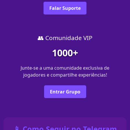
Falar Suporte
👥 Comunidade VIP
1000+
Junte-se a uma comunidade exclusiva de
jogadores e compartilhe experiências!
Entrar Grupo
📱 Como Seguir no Telegram