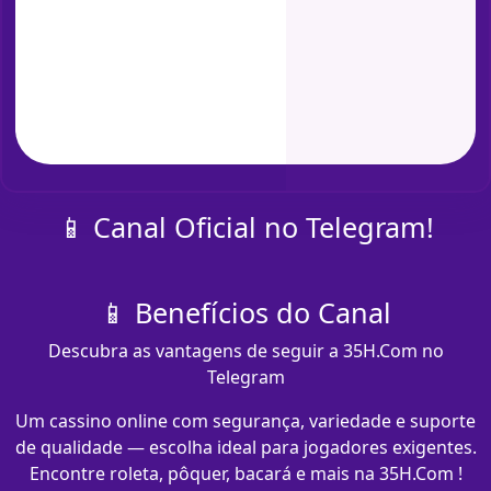
📱 Canal Oficial no Telegram!
📱 Benefícios do Canal
Descubra as vantagens de seguir a 35H.Com no
Telegram
Um cassino online com segurança, variedade e suporte
de qualidade — escolha ideal para jogadores exigentes.
Encontre roleta, pôquer, bacará e mais na 35H.Com !