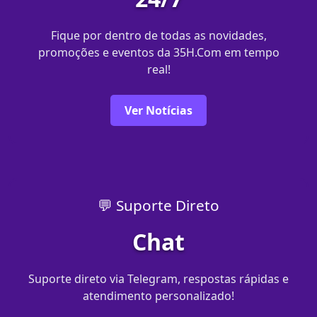
Fique por dentro de todas as novidades,
promoções e eventos da 35H.Com em tempo
real!
Ver Notícias
💬 Suporte Direto
Chat
Suporte direto via Telegram, respostas rápidas e
atendimento personalizado!