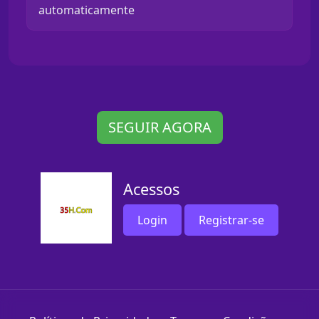
automaticamente
SEGUIR AGORA
Acessos
Login
Registrar-se