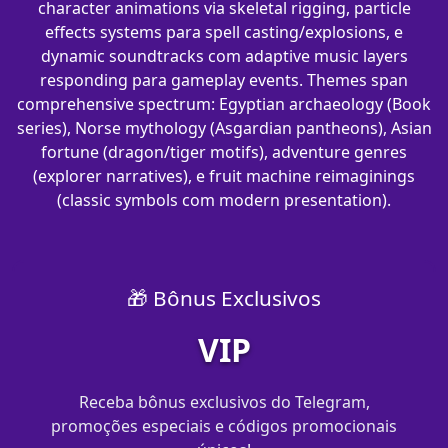
character animations via skeletal rigging, particle
effects systems para spell casting/explosions, e
dynamic soundtracks com adaptive music layers
responding para gameplay events. Themes span
comprehensive spectrum: Egyptian archaeology (Book
series), Norse mythology (Asgardian pantheons), Asian
fortune (dragon/tiger motifs), adventure genres
(explorer narratives), e fruit machine reimaginings
(classic symbols com modern presentation).
🎁 Bônus Exclusivos
VIP
Receba bônus exclusivos do Telegram,
promoções especiais e códigos promocionais