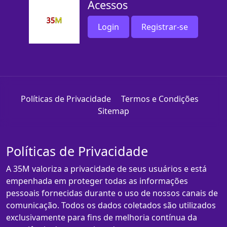
Acessos
Login
Registrar-se
Políticas de Privacidade
Termos e Condições
Sitemap
Políticas de Privacidade
A 35M valoriza a privacidade de seus usuários e está
empenhada em proteger todas as informações
pessoais fornecidas durante o uso de nossos canais de
comunicação. Todos os dados coletados são utilizados
exclusivamente para fins de melhoria contínua da