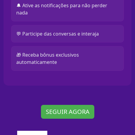
🔔 Ative as notificações para não perder
nada
💬 Participe das conversas e interaja
🎁 Receba bônus exclusivos
automaticamente
SEGUIR AGORA