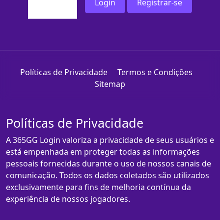
Login
Registrar-se
Políticas de Privacidade
Termos e Condições
Sitemap
Políticas de Privacidade
A 365GG Login valoriza a privacidade de seus usuários e
está empenhada em proteger todas as informações
pessoais fornecidas durante o uso de nossos canais de
comunicação. Todos os dados coletados são utilizados
exclusivamente para fins de melhoria contínua da
experiência de nossos jogadores.