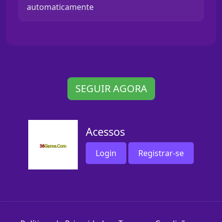
automaticamente
SEGUIR AGORA
Acessos
Login
Registrar-se