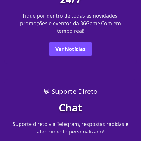
Fique por dentro de todas as novidades,
promoções e eventos da 36Game.Com em
tempo real!
Ver Notícias
💬 Suporte Direto
Chat
Suporte direto via Telegram, respostas rápidas e
atendimento personalizado!