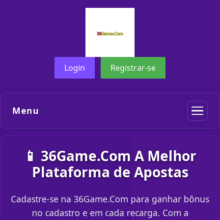
Login
Registrar-se
Menu
📱 36Game.Com A Melhor
Plataforma de Apostas
Cadastre-se na 36Game.Com para ganhar bônus
no cadastro e em cada recarga. Com a