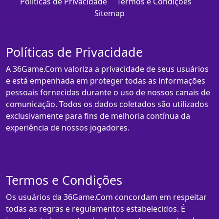
Políticas de Privacidade
Termos e Condições
Sitemap
Políticas de Privacidade
A 36Game.Com valoriza a privacidade de seus usuários
e está empenhada em proteger todas as informações
pessoais fornecidas durante o uso de nossos canais de
comunicação. Todos os dados coletados são utilizados
exclusivamente para fins de melhoria contínua da
experiência de nossos jogadores.
Termos e Condições
Os usuários da 36Game.Com concordam em respeitar
todas as regras e regulamentos estabelecidos. É