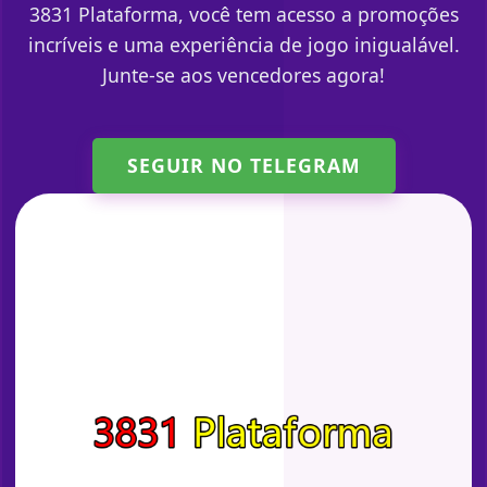
3831 Plataforma, você tem acesso a promoções
incríveis e uma experiência de jogo inigualável.
Junte-se aos vencedores agora!
SEGUIR NO TELEGRAM