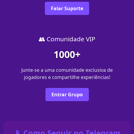
Falar Suporte
👥 Comunidade VIP
1000+
Junte-se a uma comunidade exclusiva de
jogadores e compartilhe experiências!
Entrar Grupo
📱 Como Seguir no Telegram