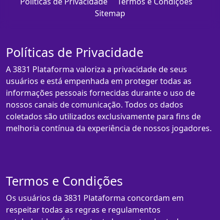
Políticas de Privacidade
Termos e Condições
Sitemap
Políticas de Privacidade
A 3831 Plataforma valoriza a privacidade de seus
usuários e está empenhada em proteger todas as
informações pessoais fornecidas durante o uso de
nossos canais de comunicação. Todos os dados
coletados são utilizados exclusivamente para fins de
melhoria contínua da experiência de nossos jogadores.
Termos e Condições
Os usuários da 3831 Plataforma concordam em
respeitar todas as regras e regulamentos