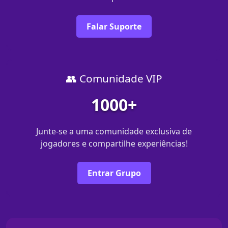
Falar Suporte
👥 Comunidade VIP
1000+
Junte-se a uma comunidade exclusiva de
jogadores e compartilhe experiências!
Entrar Grupo