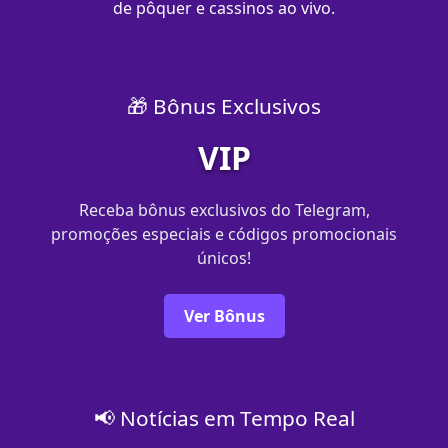
de pôquer e cassinos ao vivo.
🎁 Bônus Exclusivos
VIP
Receba bônus exclusivos do Telegram,
promoções especiais e códigos promocionais
únicos!
Ver Bônus
📢 Notícias em Tempo Real