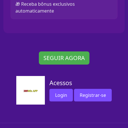
🎁 Receba bônus exclusivos
automaticamente
SEGUIR AGORA
Acessos
Login
Registrar-se