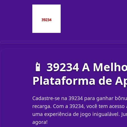
📱 39234 A Melh
Plataforma de A
Cadastre-se na 39234 para ganhar bônu
recarga. Com a 39234, você tem acesso 
uma experiência de jogo inigualável. J
agora!