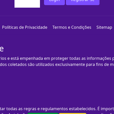
Políticas de Privacidade
Termos e Condições
Sitemap
de
ários e está empenhada em proteger todas as informações 
os coletados são utilizados exclusivamente para fins de m
r todas as regras e regulamentos estabelecidos. É import