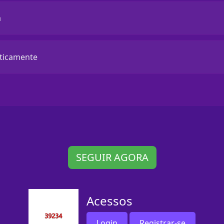
a
aticamente
SEGUIR AGORA
Acessos
Login
Registrar-se