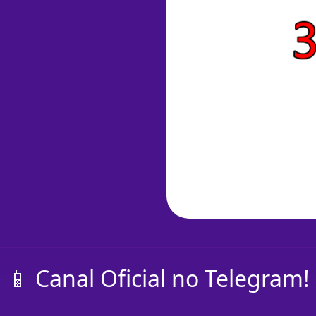
📱 Canal Oficial no Telegram!