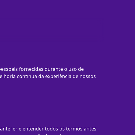
pessoais fornecidas durante o uso de
elhoria contínua da experiência de nossos
ante ler e entender todos os termos antes