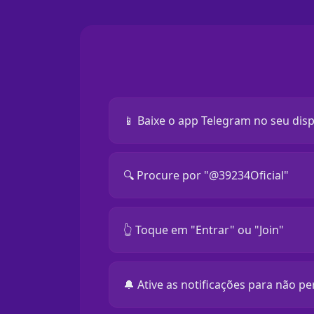
📱 Baixe o app Telegram no seu disp
🔍 Procure por "@39234Oficial"
👆 Toque em "Entrar" ou "Join"
🔔 Ative as notificações para não p