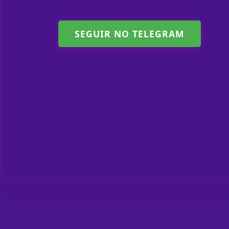
SEGUIR NO TELEGRAM