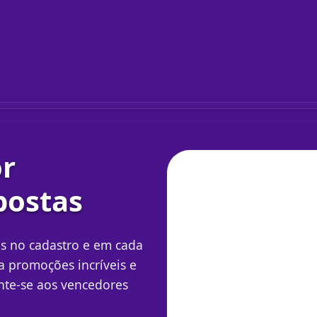
or
postas
s no cadastro e em cada
a promoções incríveis e
unte-se aos vencedores