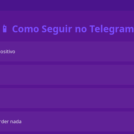
📱 Como Seguir no Telegram
ositivo
erder nada