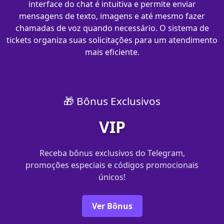
interface do chat é intuitiva e permite enviar
mensagens de texto, imagens e até mesmo fazer
chamadas de voz quando necessário. O sistema de
tickets organiza suas solicitações para um atendimento
mais eficiente.
🎁 Bônus Exclusivos
VIP
Receba bônus exclusivos do Telegram,
promoções especiais e códigos promocionais
únicos!
Ver Bônus